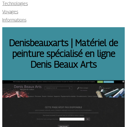
Technologies
Voyages
Informations
Denis­beau­xarts | Matériel de
peinture spécialisé en ligne
Denis Beaux Arts