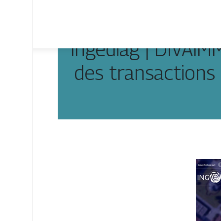
Ingediag | DIVAIM
des tran­sactions