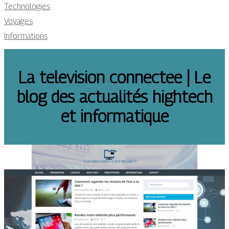
Technologies
Voyages
Informations
La television connectee | Le
blog des actualités hightech
et infor­mati­que