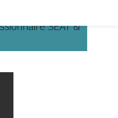
sion­nai­re SEAT &